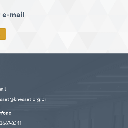
 e-mail
ail
sset@knesset.org.br
efone
) 3667-3341