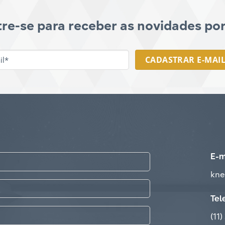
re-se para receber as novidades por
E-
MAIL
*
E-m
kne
Tel
(11