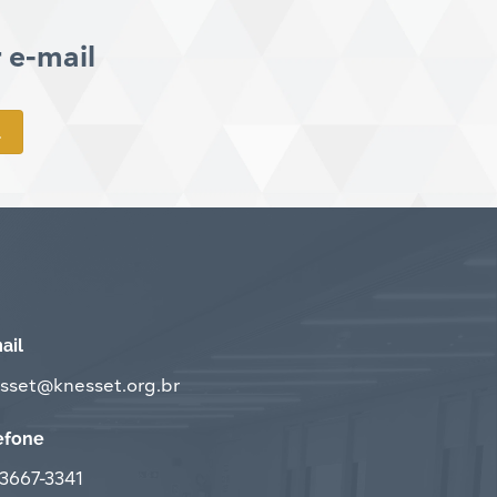
 e-mail
ail
sset@knesset.org.br
efone
) 3667-3341