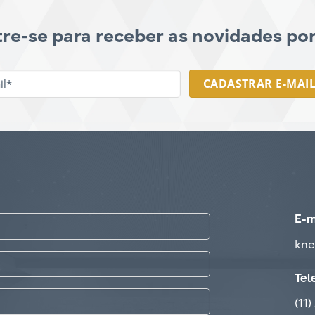
re-se para receber as novidades por
E-
MAIL
*
E-m
kne
Tel
(11