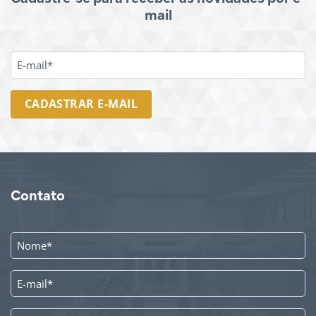
mail
E-
MAIL
*
Contato
NOME
*
E-
MAIL
*
TELEFONE